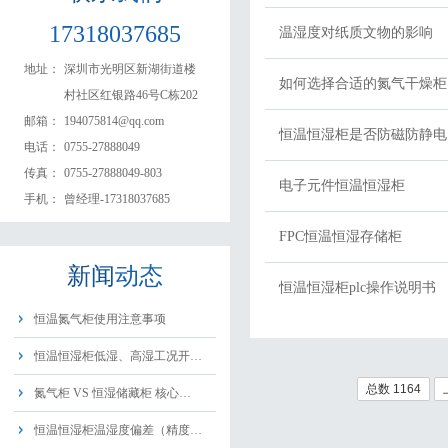
17318037685
温湿度对纸质文物的影响
地址：
深圳市光明区新湖街道楼
如何选择合适的氮气干燥柜
村社区红银路46号C栋202
邮箱：
194075814@qq.com
恒温恒湿柜是否防磁防静电
电话：
0755-27888049
传真：
0755-27888049-803
电子元件恒温恒湿柜
手机：
曾经理-17318037685
FPC恒温恒湿存储柜
新闻
动态
恒温恒湿柜plc操作说明书
恒温氮气柜使用注意事项
恒温恒湿柜低湿、高湿工况开…
总数 1164
氮气柜 VS 恒湿储藏柜 核心…
恒温恒湿柜温湿度偏差（精度…