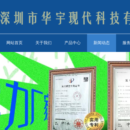
网站首页
关于我们
产品中心
新闻动态
服