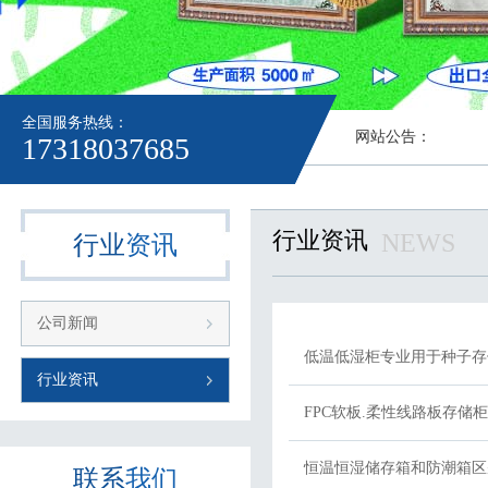
全国服务热线：
网站公告：
17318037685
行业资讯
NEWS
行业
资讯
公司新闻
低温低湿柜专业用于种子存
行业资讯
FPC软板.柔性线路板存储柜
恒温恒湿储存箱和防潮箱区
联系
我们