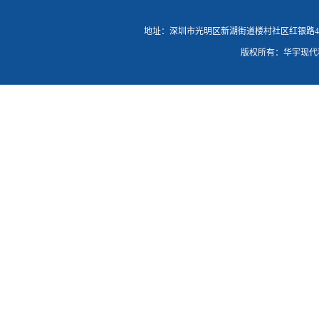
地址：深圳市光明区新湖街道楼村社区红银路46号C栋20
版权所有：华宇现