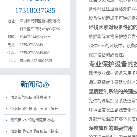
17318037685
条件时往往显得格外脆弱
设备性能造成不可逆的损
地址：
深圳市光明区新湖街道楼
环境因素对设备性能
村社区红银路46号C栋202
根据国际文物保护协会发
邮箱：
194075814@qq.com
电话：
0755-27888049
超过80%的环境中，设
传真：
0755-27888049-803
保护设备的必要性。
手机：
曾经理-17318037685
专业保护设备的
现代专业保护设备采用多
通过高精度传感器实时监
新闻
动态
温度控制系统的关键
恒温氮气柜使用注意事项
先进的温度控制系统通常
恒温恒湿柜低湿、高湿工况开…
环境温度发生剧烈变化时
外部环境温度在零下10度
氮气柜 VS 恒湿储藏柜 核心…
湿度管理的重要作用
恒温恒湿柜温湿度偏差（精度…