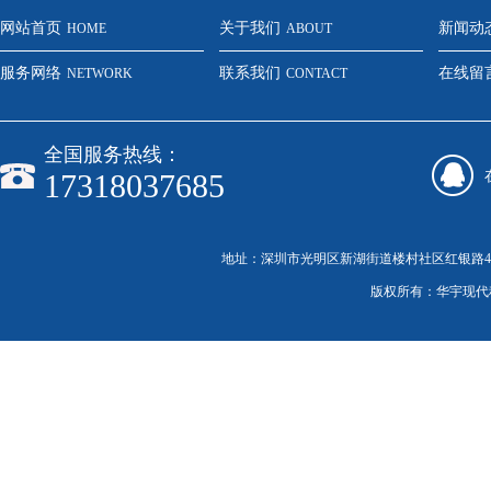
网站首页
关于我们
新闻动
HOME
ABOUT
服务网络
联系我们
在线留
NETWORK
CONTACT
全国服务热线：
17318037685
地址：深圳市光明区新湖街道楼村社区红银路46号C栋20
版权所有：华宇现