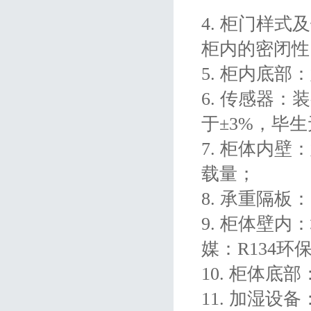
4. 柜门样
柜内的密闭
5. 柜内底
6. 传感器
于±3%，毕
7. 柜体内
载量；
8. 承重隔
9. 柜体壁
媒：R134环
10. 柜体
11. 加湿设