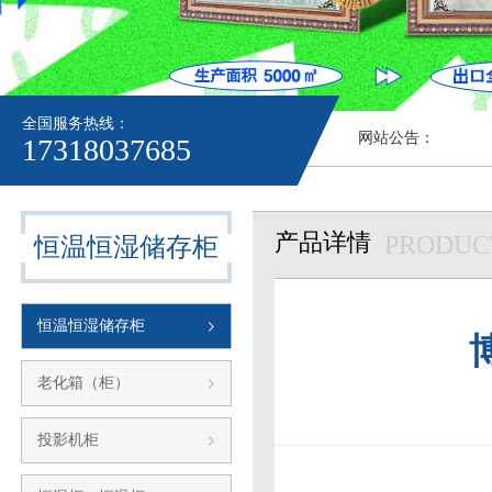
全国服务热线：
网站公告：
17318037685
产品详情
PRODUC
恒温恒湿储存柜
恒温恒湿储存柜
老化箱（柜）
投影机柜