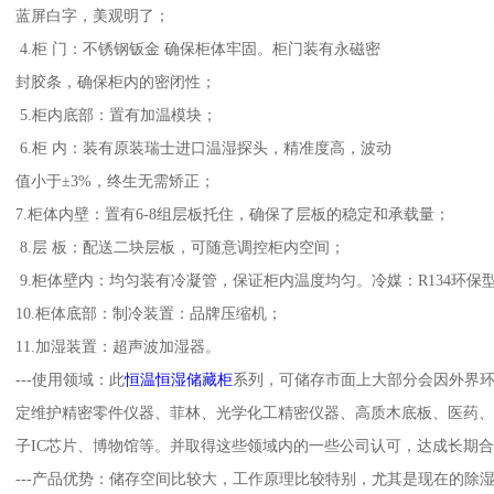
蓝屏白字，美观明了；
4.柜 门：不锈钢钣金 确保柜体牢固。柜门装有永磁密
封胶条，确保柜内的密闭性；
5.柜内底部：置有加温模块；
6.柜 内：装有原装瑞士进口温湿探头，精准度高，波动
值小于±3%，终生无需矫正；
7.柜体内壁：置有6-8组层板托住，确保了层板的稳定和承载量；
8.层 板：配送二块层板，可随意调控柜内空间；
9.柜体壁内：均匀装有冷凝管，保证柜内温度均匀。冷媒：R134环保
10.柜体底部：制冷装置：品牌压缩机；
11.加湿装置：超声波加湿器。
---使用领域：此
恒温恒湿储藏柜
系列，可储存市面上大部分会因外界
定维护精密零件仪器、菲林、光学化工精密仪器、高质木底板、医药
子IC芯片、博物馆等。并取得这些领域内的一些公司认可，达成长期
---产品优势：储存空间比较大，工作原理比较特别，尤其是现在的除