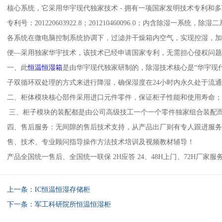
核心系统，它采用华宇现代独家技术 - 拥有一项国家发明技术专利和
专利号：201220603922.8；201210460096.0；内含除湿一系
各系统在微电脑控制系统协调下，过滤并干燥箱内空气，实现控湿，
便—采用独家华宇技术，该技术已经申请国家专利，无需担心侵权问
一、此
恒温恒湿箱
是由华宇现代独家研制的，除湿技术核心是“华宇现
子双循环双处理的方式来进行降湿，确保湿度在24小时内永久处于流
二、柜体模块核心部件采用进口元件零件，保证柜子性能和使用寿命
三、柜子模块的装配都是由公司高级技工一个一个零件独家组合装配
四、售后服务：无间隙的售后技术支持，从产品出厂则有专人跟进服
售、技术、专业顾问指导操作方法技术培训及视频教材辅导！
产品全国统一售后、全国统一联保 2H应答 24、48H上门、72H厂家服务
上一条：
IC恒温恒湿存储柜
下一条：
军工科研院所恒温恒湿柜