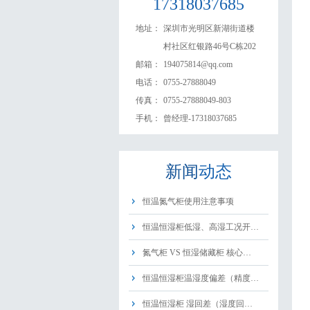
17318037685
地址：
深圳市光明区新湖街道楼
村社区红银路46号C栋202
邮箱：
194075814@qq.com
电话：
0755-27888049
传真：
0755-27888049-803
手机：
曾经理-17318037685
新闻
动态
恒温氮气柜使用注意事项
恒温恒湿柜低湿、高湿工况开…
氮气柜 VS 恒湿储藏柜 核心…
恒温恒湿柜温湿度偏差（精度…
恒温恒湿柜 湿回差（湿度回…