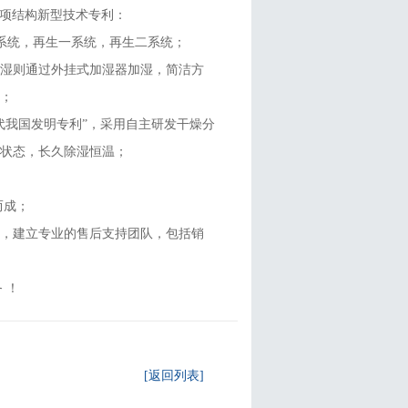
多项结构新型技术专利：
统，除湿二系统，再生一系统，再生二系统；
加湿则通过外挂式加湿器加湿，简洁方
题；
代我国发明专利”，采用自主研发干燥分
通状态，长久除湿恒温；
；
而成；
务，建立专业的售后支持团队，包括销
 ！
[返回列表]