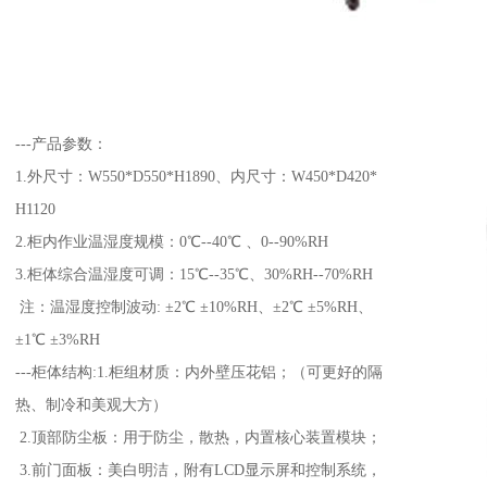
---产品参
1.外尺寸：W550*D550*H1890、内尺寸：W450*D420*
H1120
2.柜内作业温湿度规模：0℃--40℃ 、0--90%RH
3.柜体综合温湿度可调：15℃--35℃、30%RH--70%RH
注：温湿度控制波动: ±2℃ ±10%RH、±2℃ ±5%RH、
±1℃ ±3%RH
---柜体结构:1.柜组材质：内外壁压花铝；（可更好的隔
热、制冷和美观大方）
2.顶部防尘板：用于防尘，散热，内置核心装置模块；
3.前门面板：美白明洁，附有LCD显示屏和控制系统，