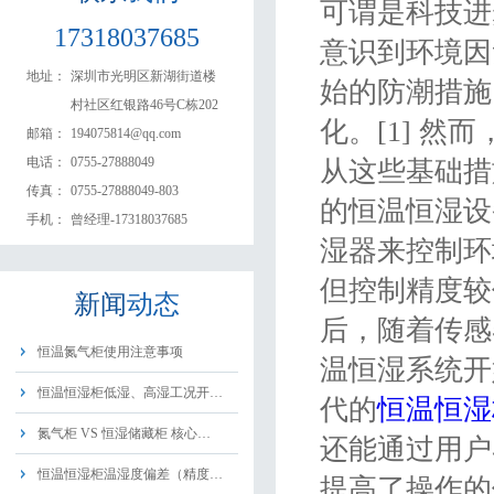
可谓是科技进
17318037685
意识到环境因
地址：
深圳市光明区新湖街道楼
始的防潮措施
村社区红银路46号C栋202
化。[1] 
邮箱：
194075814@qq.com
电话：
0755-27888049
从这些基础措
传真：
0755-27888049-803
的恒温恒湿设
手机：
曾经理-17318037685
湿器来控制环
但控制精度较
新闻
动态
后，随着传感
恒温氮气柜使用注意事项
温恒湿系统开
恒温恒湿柜低湿、高湿工况开…
代的
恒温恒湿
氮气柜 VS 恒湿储藏柜 核心…
还能通过用户
恒温恒湿柜温湿度偏差（精度…
提高了操作的