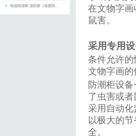
在文物字画
恒温恒湿柜 湿回差（湿度回…
鼠害。
采用专用设
条件允许的
文物字画的
防潮柜
设备
了虫害或者
采用自动化
以极大的节
全。