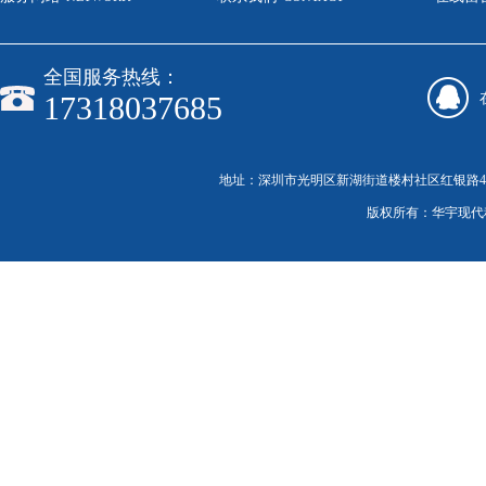
全国服务热线：
17318037685
地址：深圳市光明区新湖街道楼村社区红银路46号C栋20
版权所有：华宇现