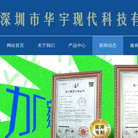
网站首页
关于我们
产品中心
新闻动态
服