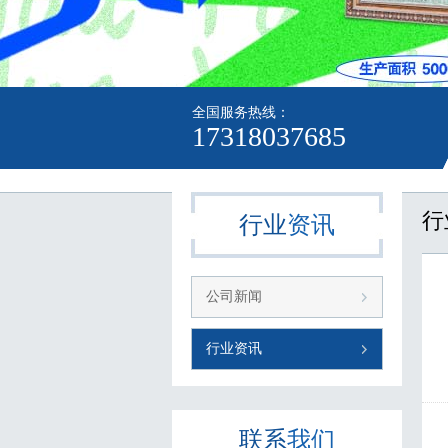
全国服务热线：
17318037685
行
行业
资讯
公司新闻
行业资讯
联系
我们