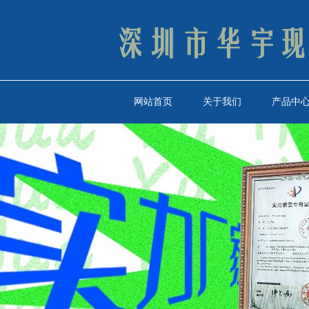
网站首页
关于我们
产品中