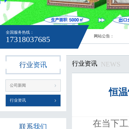
全国服务热线：
网站公告：
17318037685
行业资讯
NEWS
行业
资讯
公司新闻
恒温
行业资讯
在当下工
联系
我们