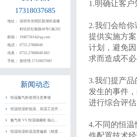
1.明确让客
17318037685
地址：
深圳市光明区新湖街道楼
2.我们会给
村社区红银路46号C栋202
提供实施方案
邮箱：
194075814@qq.com
电话：
0755-27888049
计划，避免因
传真：
0755-27888049-803
求而造成不必
手机：
曾经理-17318037685
3.我们提产
新闻
动态
发生的事件，
恒温氮气柜使用注意事项
进行综合评估
恒温恒湿柜低湿、高湿工况开…
氮气柜 VS 恒湿储藏柜 核心…
4.不同的恒
恒温恒湿柜温湿度偏差（精度…
件配置技术经