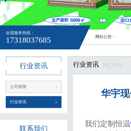
全国服务热线：
网站公告：
17318037685
行业资讯
NEWS
行业
资讯
公司新闻
华宇现
行业资讯
我们定制恒温
联系
我们