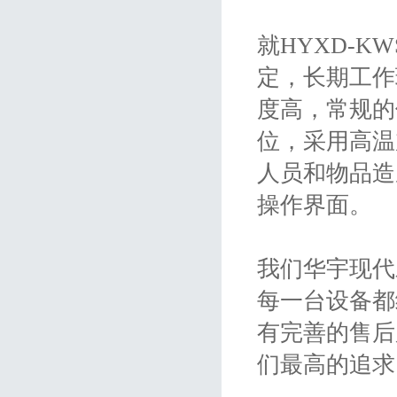
就HYXD-
定，长期工作
度高，常规的
位，采用高温
人员和物品造
操作界面。
我们华宇现代
每一台设备都
有完善的售后
们最高的追求