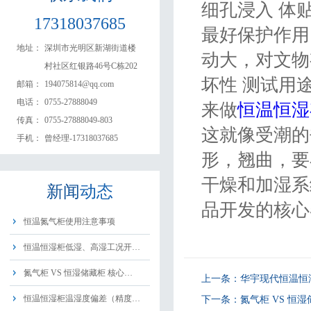
细孔浸入 体贴
17318037685
最好保护作用
地址：
深圳市光明区新湖街道楼
动大，对文物
村社区红银路46号C栋202
坏性 测试用
邮箱：
194075814@qq.com
电话：
0755-27888049
来做
恒温恒湿
传真：
0755-27888049-803
这就像受潮的
手机：
曾经理-17318037685
形，翘曲，要
干燥和加湿系
新闻
动态
品开发的核心
恒温氮气柜使用注意事项
恒温恒湿柜低湿、高湿工况开…
氮气柜 VS 恒湿储藏柜 核心…
上一条：
华宇现代恒温恒
恒温恒湿柜温湿度偏差（精度…
下一条：
氮气柜 VS 恒