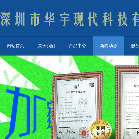
网站首页
关于我们
产品中心
新闻动态
服