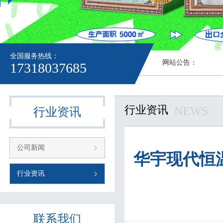
全国服务热线：
网站公告：
17318037685
行业资讯
NEWS
行业
资讯
公司新闻
华宇现代恒
行业资讯
联系
我们