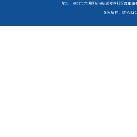
地址：深圳市光明区新湖街道楼村社区红银路46号C栋20
版权所有：华宇现