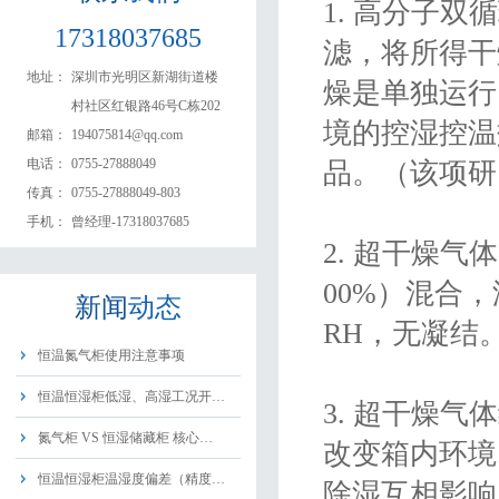
1. 高分子
17318037685
滤，将所得干
地址：
深圳市光明区新湖街道楼
燥是单独运行
村社区红银路46号C栋202
境的控湿控温
邮箱：
194075814@qq.com
电话：
0755-27888049
品。（该项研
传真：
0755-27888049-803
手机：
曾经理-17318037685
2. 超干燥气体
00%）混合
新闻
动态
RH，无凝结
恒温氮气柜使用注意事项
恒温恒湿柜低湿、高湿工况开…
3. 超干燥气体
氮气柜 VS 恒湿储藏柜 核心…
改变箱内环境
恒温恒湿柜温湿度偏差（精度…
除湿互相影响