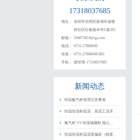
17318037685
地址：
深圳市光明区新湖街道楼
村社区红银路46号C栋202
邮箱：
194075814@qq.com
电话：
0755-27888049
传真：
0755-27888049-803
手机：
曾经理-17318037685
新闻
动态
恒温氮气柜使用注意事项
恒温恒湿柜低湿、高湿工况开…
氮气柜 VS 恒湿储藏柜 核心…
恒温恒湿柜温湿度偏差（精度…