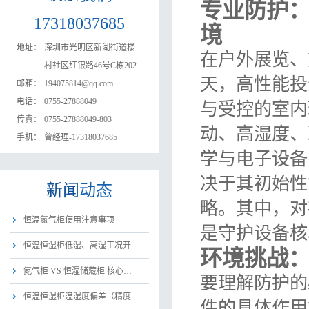
专业防护
17318037685
境
地址：
深圳市光明区新湖街道楼
在户外展览、
村社区红银路46号C栋202
天，高性能投
邮箱：
194075814@qq.com
电话：
0755-27888049
与受控的室内
传真：
0755-27888049-803
动、高湿度、
手机：
曾经理-17318037685
学与电子设备
决于其初始性
新闻
动态
略。其中，对
恒温氮气柜使用注意事项
是守护设备核
恒温恒湿柜低湿、高湿工况开…
环境挑战
氮气柜 VS 恒湿储藏柜 核心…
要理解防护的
恒温恒湿柜温湿度偏差（精度…
件的具体作用