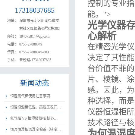
控制的专业指
17318037685
能。">
地址：
深圳市光明区新湖街道楼
光学仪器
村社区红银路46号C栋202
心解析
邮箱：
194075814@qq.com
电话：
0755-27888049
在精密光学仪
传真：
0755-27888049-803
决定了其性能
手机：
曾经理-17318037685
台价值不菲的
片、棱镜、涂
新闻
动态
感。因此，为
恒温氮气柜使用注意事项
种选择，而是
恒温恒湿柜低湿、高湿工况开…
仪器恒湿柜所
氮气柜 VS 恒湿储藏柜 核心…
技术路径与核
恒温恒湿柜温湿度偏差（精度…
为何温湿