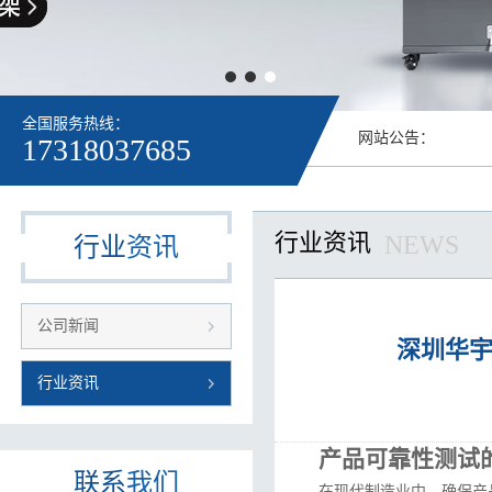
全国服务热线：
网站公告：
17318037685
行业资讯
NEWS
行业
资讯
公司新闻
深圳华
行业资讯
产品可靠性测试
联系
我们
在现代制造业中，确保产