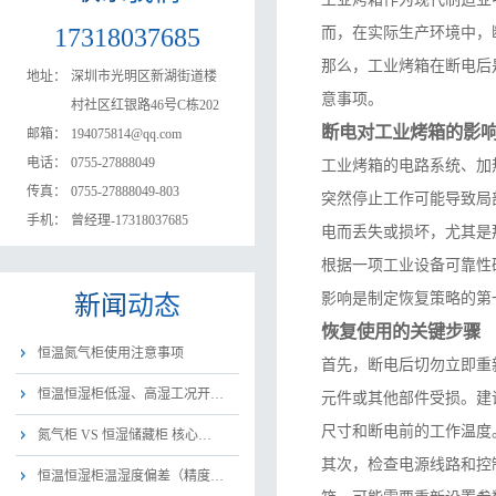
17318037685
而，在实际生产环境中，
那么，工业烤箱在断电后
地址：
深圳市光明区新湖街道楼
意事项。
村社区红银路46号C栋202
断电对工业烤箱的影
邮箱：
194075814@qq.com
电话：
0755-27888049
工业烤箱的电路系统、加
传真：
0755-27888049-803
突然停止工作可能导致局
手机：
曾经理-17318037685
电而丢失或损坏，尤其是
根据一项工业设备可靠性
影响是制定恢复策略的第
新闻
动态
恢复使用的关键步骤
恒温氮气柜使用注意事项
首先，断电后切勿立即重
恒温恒湿柜低湿、高湿工况开…
元件或其他部件受损。建
尺寸和断电前的工作温度
氮气柜 VS 恒湿储藏柜 核心…
其次，检查电源线路和控
恒温恒湿柜温湿度偏差（精度…