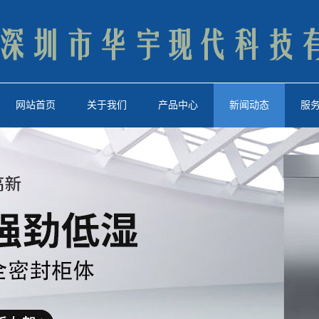
网站首页
关于我们
产品中心
新闻动态
服