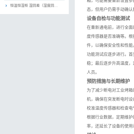
箱，可能需要重新设置参
恒温恒湿柜 湿回差（湿度回…
态，但用户仍需手动确认
设备自检与功能测试
在重新通电前，进行全面
度传感器是否准确等。根据
件，以确保安全性和性能
功能测试应逐步进行。首
稳；最后逐步升高温度，
人员。
预防措施与长期维护
为了减少断电对工业烤箱
机，确保在突发断电时设
校准温度传感器和检查电
根据行业数据，定期维护
率，还延长了设备的使用