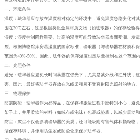
一、环境条件
温度：珐华器应存放在温度相对稳定的环境中，避免温度急剧变化对
围在20℃左右，这是根据类似金属材质文物（如珐琅器）的保存经验
湿度：湿度控制同样重要。过高的湿度可能导致珐华器表面受潮、发
裂。根据博物馆库房温湿度的国家标准，珐琅器（与珐华器在材质和
范围为40%-50%。因此，珐华器的保存湿度也应尽量控制在这个范围
二、光照条件
避光：珐华器应避免长时间暴露在强光下，尤其是紫外线和红外线，
害。因此，最好将珐华器存放在光线柔和且不受直射阳光照射的地方。
三、物理保护
防震防碰：珐华器作为易碎品，在保存和搬运过程中应特别小心，避
架子上，并用柔软的材料（如绒布或泡沫）包裹或垫底，以减少震动和
防尘：灰尘不仅会影响珐华器的美观，还可能吸附有害气体和颗粒物
洁保存环境，并使用防尘罩或防尘盒来保护珐华器。