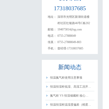
17318037685
地址：
深圳市光明区新湖街道楼
村社区红银路46号C栋202
邮箱：
194075814@qq.com
电话：
0755-27888049
传真：
0755-27888049-803
手机：
曾经理-17318037685
新闻
动态
恒温氮气柜使用注意事项
恒温恒湿柜低湿、高湿工况开…
氮气柜 VS 恒湿储藏柜 核心…
恒温恒湿柜温湿度偏差（精度…