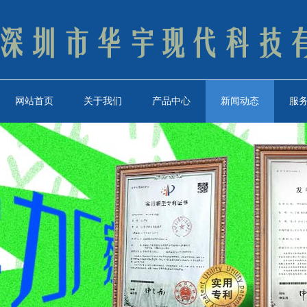
网站首页
关于我们
产品中心
新闻动态
服