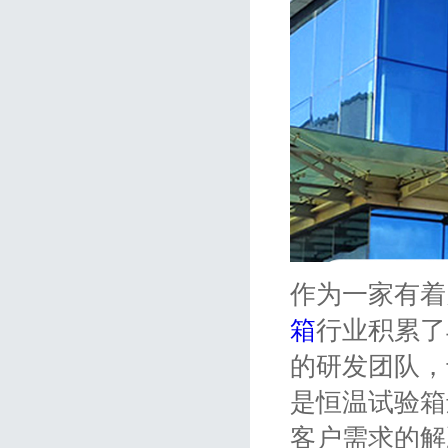
作为一家有着
箱
行业积累了
的研发团队，
是恒温试验箱
客户需求的解