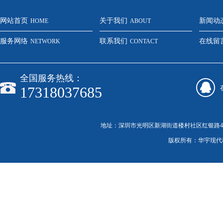
网站首页
关于我们
新闻动
HOME
ABOUT
服务网络
联系我们
在线留
NETWORK
CONTACT
全国服务热线：
17318037685
地址：深圳市光明区新湖街道楼村社区红银路46号C栋20
版权所有：华宇现