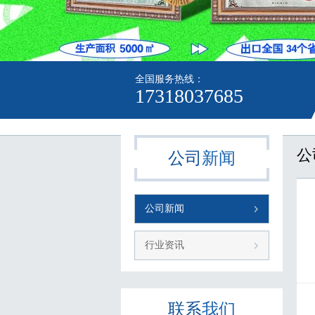
全国服务热线：
17318037685
公
公司
新闻
公司新闻
行业资讯
联系
我们