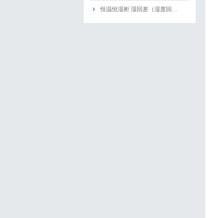
恒温恒湿柜 湿回差（湿度回…