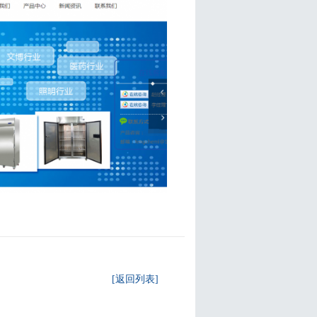
[返回列表]