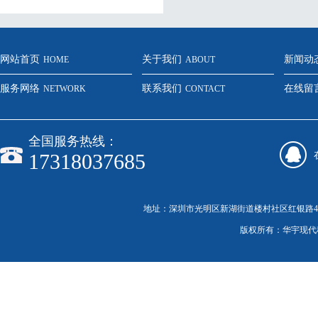
网站首页
关于我们
新闻动
HOME
ABOUT
服务网络
联系我们
在线留
NETWORK
CONTACT
全国服务热线：
17318037685
地址：深圳市光明区新湖街道楼村社区红银路46号C栋20
版权所有：华宇现