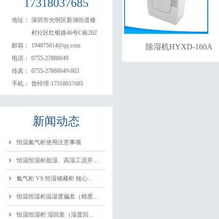
17318037685
地址：
深圳市光明区新湖街道楼
村社区红银路46号C栋202
邮箱：
194075814@qq.com
除湿机HYXD-160A
电话：
0755-27888049
传真：
0755-27888049-803
手机：
曾经理-17318037685
新闻
动态
恒温氮气柜使用注意事项
恒温恒湿柜低湿、高湿工况开…
氮气柜 VS 恒湿储藏柜 核心…
恒温恒湿柜温湿度偏差（精度…
恒温恒湿柜 湿回差（湿度回…