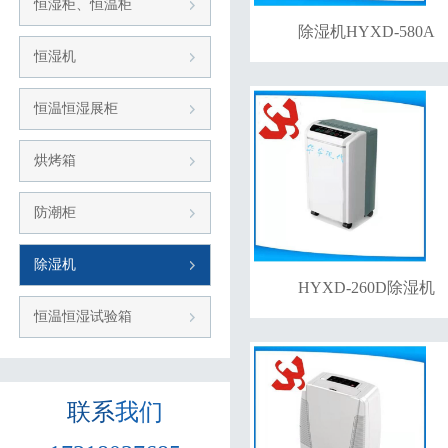
恒湿柜、恒温柜
除湿机HYXD-580A
恒湿机
恒温恒湿展柜
烘烤箱
防潮柜
除湿机
HYXD-260D除湿机
恒温恒湿试验箱
联系
我们