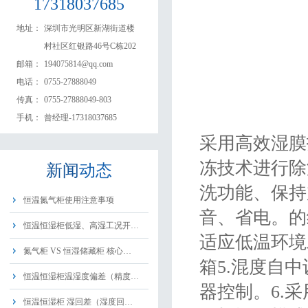
17318037685
地址：
深圳市光明区新湖街道楼
村社区红银路46号C栋202
邮箱：
194075814@qq.com
电话：
0755-27888049
传真：
0755-27888049-803
手机：
曾经理-17318037685
采用高效湿膜
冻技术进行除
新闻
动态
洗功能、保持
恒温氮气柜使用注意事项
音、省电。的
恒温恒湿柜低湿、高湿工况开…
适应低温环境
氮气柜 VS 恒湿储藏柜 核心…
箱5.混度自
恒温恒湿柜温湿度偏差（精度…
器控制。6.
恒温恒湿柜 湿回差（湿度回…