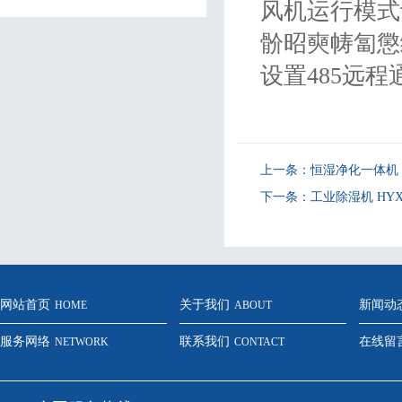
风机运行模式
骱昭奭帱匐懲
设置485远
上一条：
恒湿净化一体机
下一条：
工业除湿机 HYX
网站首页
关于我们
新闻动
HOME
ABOUT
服务网络
联系我们
在线留
NETWORK
CONTACT