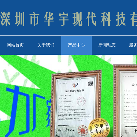
网站首页
关于我们
产品中心
新闻动态
服