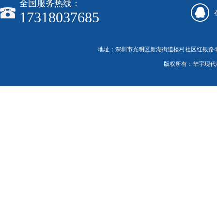
全国服务热线：
17318037685
地址：深圳市光明区新湖街道楼村社区红银路46号C栋20
版权所有：华宇现