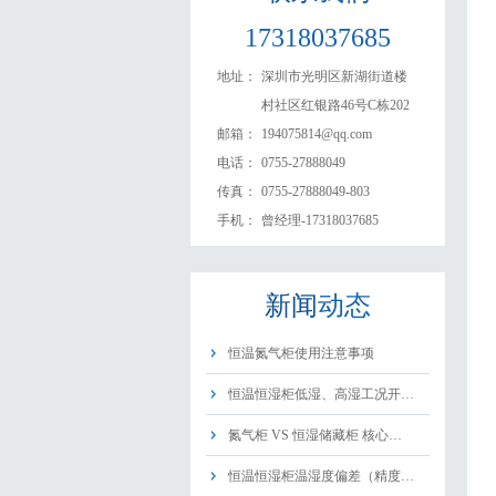
17318037685
地址：
深圳市光明区新湖街道楼
村社区红银路46号C栋202
邮箱：
194075814@qq.com
电话：
0755-27888049
传真：
0755-27888049-803
手机：
曾经理-17318037685
新闻
动态
恒温氮气柜使用注意事项
恒温恒湿柜低湿、高湿工况开…
氮气柜 VS 恒湿储藏柜 核心…
恒温恒湿柜温湿度偏差（精度…