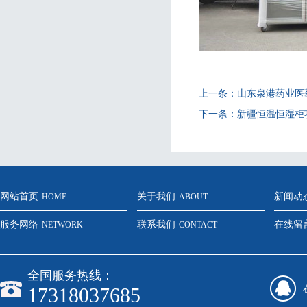
上一条：
山东泉港药业医
下一条：
新疆恒温恒湿柜
网站首页
关于我们
新闻动
HOME
ABOUT
服务网络
联系我们
在线留
NETWORK
CONTACT
全国服务热线：
17318037685