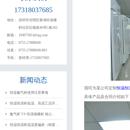
17318037685
地址：
深圳市光明区新湖街道楼
村社区红银路46号C栋202
邮箱：
194075814@qq.com
电话：
0755-27888049
传真：
0755-27888049-803
手机：
曾经理-17318037685
新闻
动态
我司为某公司定制
恒温恒
恒温氮气柜使用注意事项
具体产品及合同介绍如下
恒温恒湿柜低湿、高湿工况开…
氮气柜 VS 恒湿储藏柜 核心…
恒温恒湿柜温湿度偏差（精度…