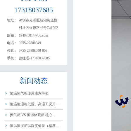
17318037685
地址：
深圳市光明区新湖街道楼
村社区红银路46号C栋202
邮箱：
194075814@qq.com
电话：
0755-27888049
传真：
0755-27888049-803
手机：
曾经理-17318037685
新闻
动态
恒温氮气柜使用注意事项
恒温恒湿柜低湿、高湿工况开…
氮气柜 VS 恒湿储藏柜 核心…
恒温恒湿柜温湿度偏差（精度…