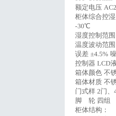
额定电压 AC2
柜体综合控湿度
-30℃
湿度控制范围 
温度波动范围 
误差 ±4.5%
控制器 LCD
箱体颜色 不
箱体材质 不
门式样 2门、
脚 轮 四组
柜体结构：