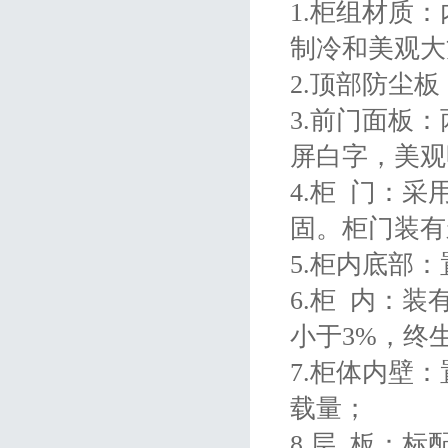
1.柜组材质
制冷和美观
2.顶部防尘
3.前门面板
屏白字，美
4.柜 门：
固。柜门装有
5.柜内底部
6.柜 内：
小于3%，终
7.柜体内壁
载量；
8.层 板：