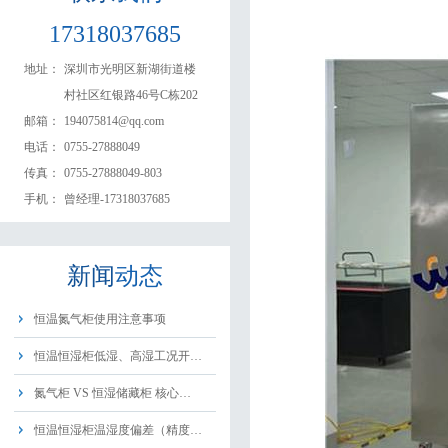
17318037685
地址：
深圳市光明区新湖街道楼
村社区红银路46号C栋202
邮箱：
194075814@qq.com
电话：
0755-27888049
传真：
0755-27888049-803
手机：
曾经理-17318037685
新闻
动态
恒温氮气柜使用注意事项
恒温恒湿柜低湿、高湿工况开…
氮气柜 VS 恒湿储藏柜 核心…
恒温恒湿柜温湿度偏差（精度…