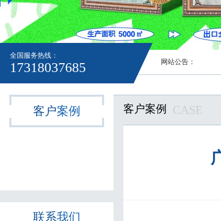
全国服务热线：
网站公告：
17318037685
客户案例
CASE
客户
案例
联系
我们